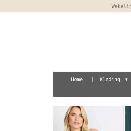
Wekeli
Ga
direct
naar
de
hoofdinhoud
Home
Kleding