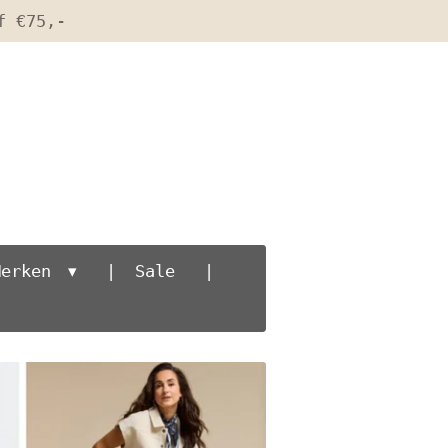
f €75,-
Merken
Sale