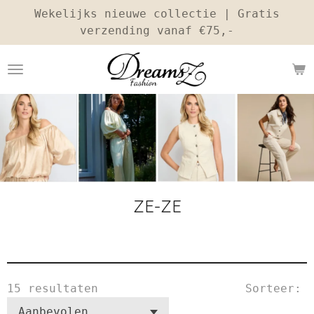
Wekelijks nieuwe collectie | Gratis
Ga
verzending vanaf €75,-
direct
naar
de
hoofdinhoud
ZE-ZE
15 resultaten
Sorteer: