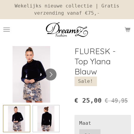
Wekelijks nieuwe collectie | Gratis
Ga
verzending vanaf €75,-
direct
naar
de
hoofdinhoud
FLURESK -
Top Ylana
Blauw
Sale!
€ 25,00
€ 49,95
Maat