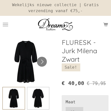
Wekelijks nieuwe collectie | Gratis
Ga
verzending vanaf €75,-
direct
naar
de
hoofdinhoud
FLURESK -
Jurk Milena
Zwart
Sale!
€ 40,00
€ 79,95
Maat