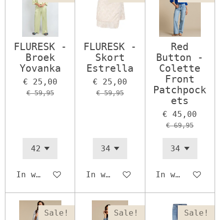
FLURESK -
FLURESK -
Red
Broek
Skort
Button -
Yovanka
Estrella
Colette
Front
€ 25,00
€ 25,00
Patchpock
€ 59,95
€ 59,95
ets
€ 45,00
€ 69,95
In winkelwagen
In winkelwagen
In winkelwage
Sale!
Sale!
Sale!