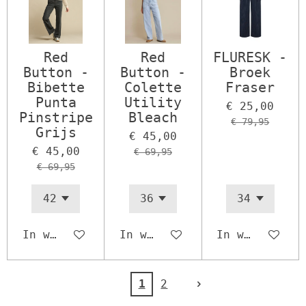
Red
Red
FLURESK -
Button -
Button -
Broek
Bibette
Colette
Fraser
Punta
Utility
€ 25,00
Pinstripe
Bleach
€ 79,95
Grijs
€ 45,00
€ 45,00
€ 69,95
€ 69,95
In winkelwagen
In winkelwagen
In winkelwage
1
2