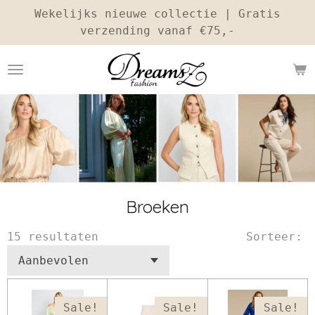
Wekelijks nieuwe collectie | Gratis
Ga
verzending vanaf €75,-
direct
naar
de
hoofdinhoud
Broeken
15 resultaten
Sorteer:
Sale!
Sale!
Sale!