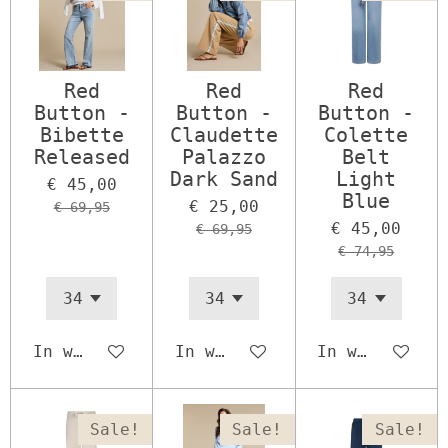
Red
Red
Red
Button -
Button -
Button -
Bibette
Claudette
Colette
Released
Palazzo
Belt
Dark Sand
Light
€ 45,00
Blue
€ 25,00
€ 69,95
€ 45,00
€ 69,95
€ 74,95
In winkelwagen
In winkelwagen
In winkelwage
Sale!
Sale!
Sale!