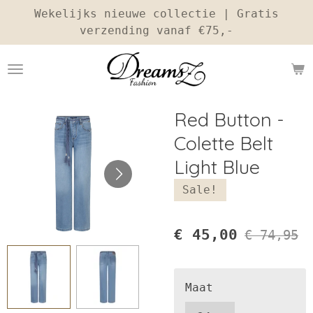
Wekelijks nieuwe collectie | Gratis
Ga
verzending vanaf €75,-
direct
naar
de
hoofdinhoud
Red Button -
Colette Belt
Light Blue
Sale!
€ 45,00
€ 74,95
Maat