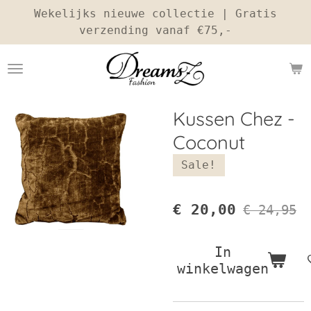
Wekelijks nieuwe collectie | Gratis
Ga
verzending vanaf €75,-
direct
naar
de
hoofdinhoud
Kussen Chez -
Coconut
Sale!
€ 20,00
€ 24,95
In
winkelwagen