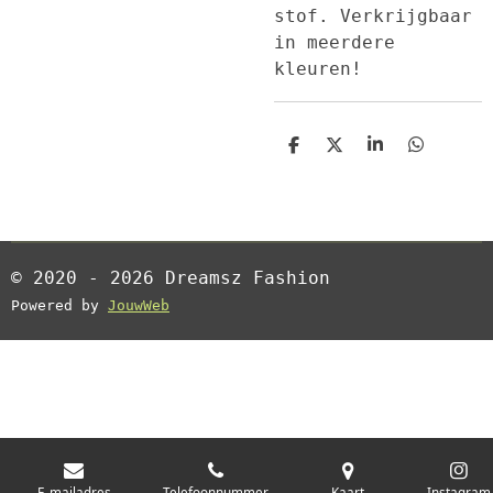
stof. Verkrijgbaar
in meerdere
kleuren!
D
D
S
D
e
e
h
e
l
e
a
l
e
l
r
e
n
e
n
© 2020 - 2026 Dreamsz Fashion
Powered by
JouwWeb
E-mailadres
Telefoonnummer
Kaart
Instagram