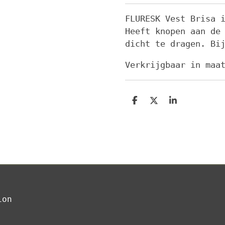
FLURESK Vest Brisa 
Heeft knopen aan de
dicht te dragen. Bi
Verkrijgbaar in maa
D
D
S
e
e
h
l
e
a
e
l
r
n
e
ion