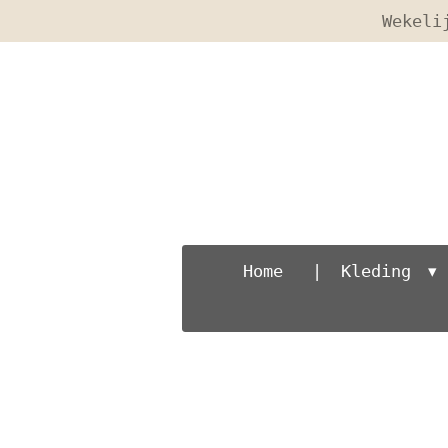
Wekeli
Ga
direct
naar
de
hoofdinhoud
Home
Kleding