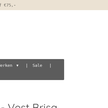
f €75,-
Merken
Sale
 Vest Brisa