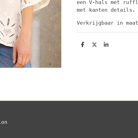
een V-hals met ruff
met kanten details.
Verkrijgbaar in maa
D
D
S
e
e
h
l
e
a
e
l
r
n
e
ion