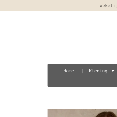
Wekeli
Ga
direct
naar
de
hoofdinhoud
Home
Kleding