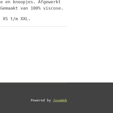
le en knoopjes. Afgewerkt
 Gemaakt van 100% viscose.
t XS t/m XXL.
Powered by
JouwWeb