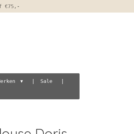
f €75,-
Merken
Sale
louse Doris